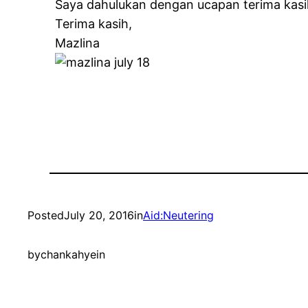
Saya dahulukan dengan ucapan terima kasi
Terima kasih,
Mazlina
Posted
July 20, 2016
in
Aid:Neutering
by
chankahyein