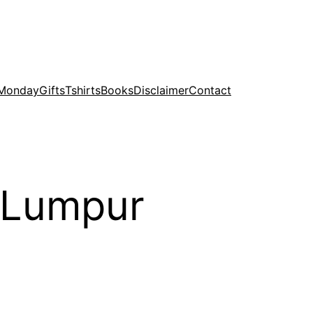
 Monday
Gifts
Tshirts
Books
Disclaimer
Contact
a Lumpur