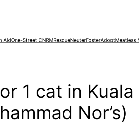
n Aid
One-Street CNRM
Rescue
Neuter
Foster
Adopt
Meatless
for 1 cat in Kual
uhammad Nor’s)