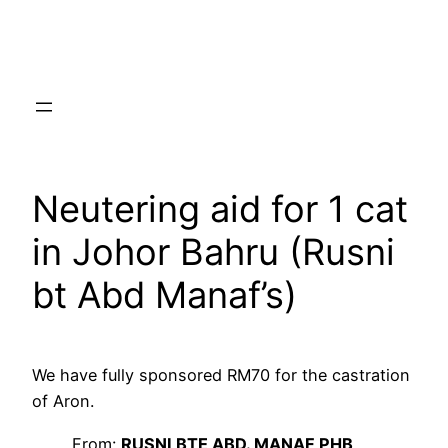
Skip
to
content
Neutering aid for 1 cat
in Johor Bahru (Rusni
bt Abd Manaf’s)
We have fully sponsored RM70 for the castration
of Aron.
From:
RUSNI BTE ABD. MANAF PHB